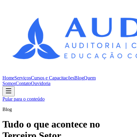
Home
Serviços
Cursos e Capacitações
Blog
Quem
Somos
Contato
Ouvidoria
Pular para o conteúdo
Blog
Tudo o que acontece no
Terceiro Setor