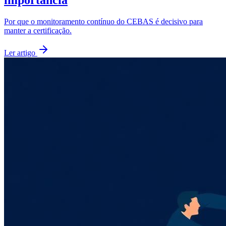
Por que o monitoramento contínuo do CEBAS é decisivo para
manter a certificação.
Ler artigo