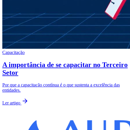
Capacitação
A importância de se capacitar no Terceiro
Setor
Por que a capacitação contínua é o que sustenta a excelência das
entidades.
Ler artigo