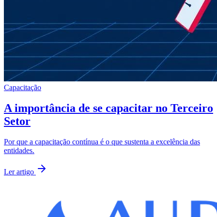
Capacitação
A importância de se capacitar no Terceiro
Setor
Por que a capacitação contínua é o que sustenta a excelência das
entidades.
Ler artigo