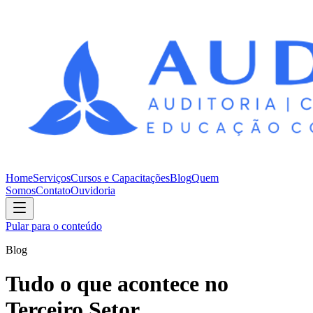
Home
Serviços
Cursos e Capacitações
Blog
Quem
Somos
Contato
Ouvidoria
Pular para o conteúdo
Blog
Tudo o que acontece no
Terceiro Setor