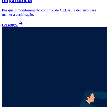
Por que o monitoramento contínuo do CEBAS é decisivo para
manter a certificação.
Ler artigo