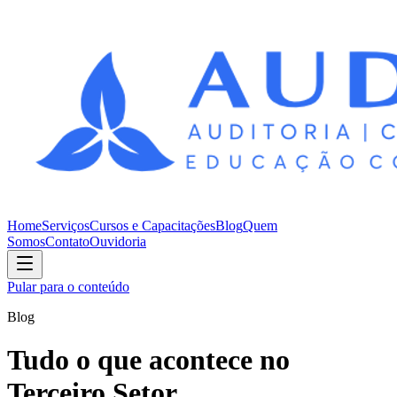
Home
Serviços
Cursos e Capacitações
Blog
Quem
Somos
Contato
Ouvidoria
Pular para o conteúdo
Blog
Tudo o que acontece no
Terceiro Setor