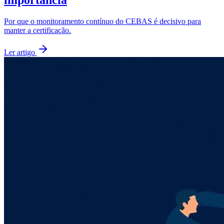
Por que o monitoramento contínuo do CEBAS é decisivo para
manter a certificação.
Ler artigo