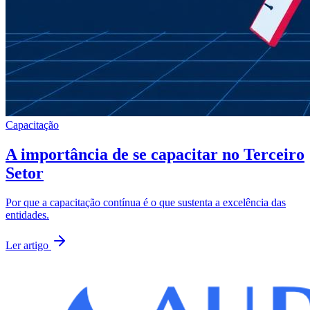
Capacitação
A importância de se capacitar no Terceiro
Setor
Por que a capacitação contínua é o que sustenta a excelência das
entidades.
Ler artigo