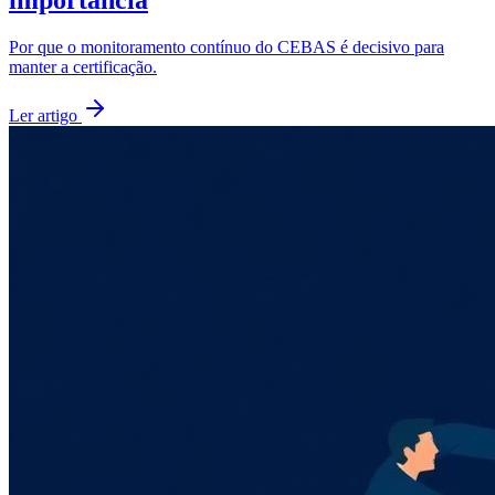
Por que o monitoramento contínuo do CEBAS é decisivo para
manter a certificação.
Ler artigo