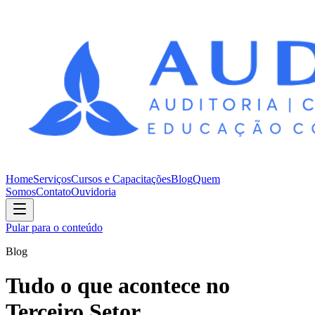
Home
Serviços
Cursos e Capacitações
Blog
Quem
Somos
Contato
Ouvidoria
Pular para o conteúdo
Blog
Tudo o que acontece no
Terceiro Setor