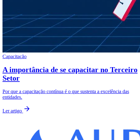
Capacitação
A importância de se capacitar no Terceiro
Setor
Por que a capacitação contínua é o que sustenta a excelência das
entidades.
Ler artigo