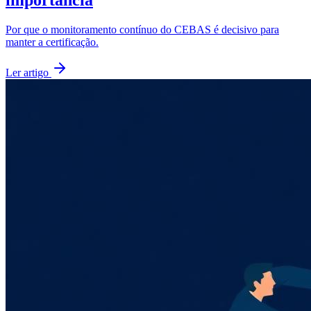
Por que o monitoramento contínuo do CEBAS é decisivo para
manter a certificação.
Ler artigo