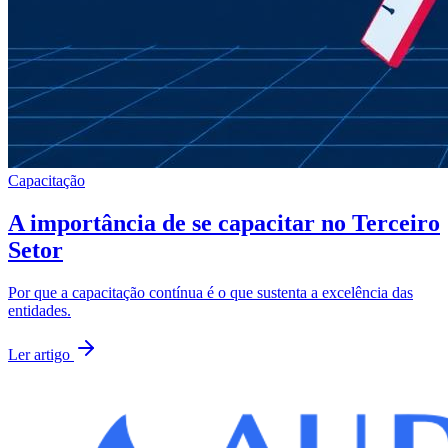
Capacitação
A importância de se capacitar no Terceiro
Setor
Por que a capacitação contínua é o que sustenta a excelência das
entidades.
Ler artigo