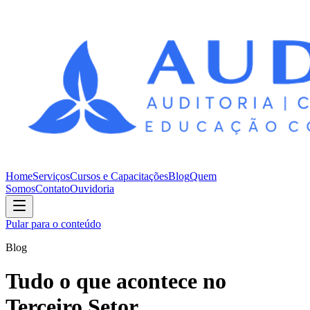
Home
Serviços
Cursos e Capacitações
Blog
Quem
Somos
Contato
Ouvidoria
Pular para o conteúdo
Blog
Tudo o que acontece no
Terceiro Setor