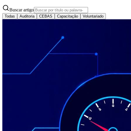
Buscar artigo
Todas
Auditoria
CEBAS
Capacitação
Voluntariado