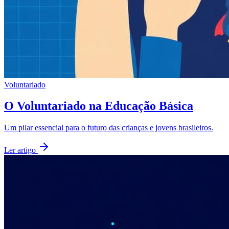
Voluntariado
O Voluntariado na Educação Básica
Um pilar essencial para o futuro das crianças e jovens brasileiros.
Ler artigo