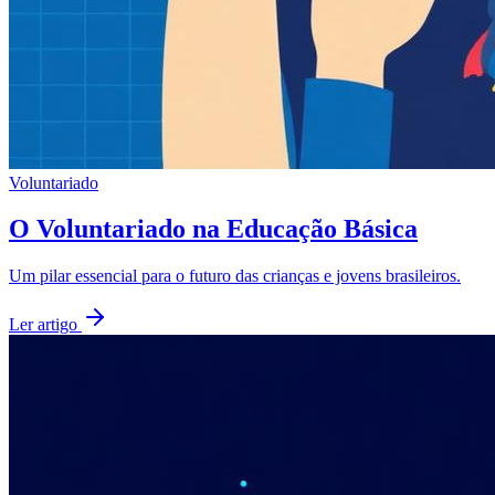
Voluntariado
O Voluntariado na Educação Básica
Um pilar essencial para o futuro das crianças e jovens brasileiros.
Ler artigo