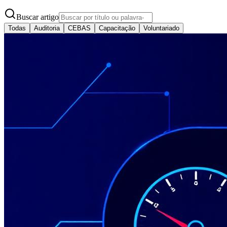
Buscar artigo
Todas
Auditoria
CEBAS
Capacitação
Voluntariado