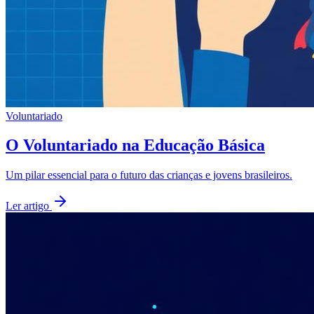
Voluntariado
O Voluntariado na Educação Básica
Um pilar essencial para o futuro das crianças e jovens brasileiros.
Ler artigo