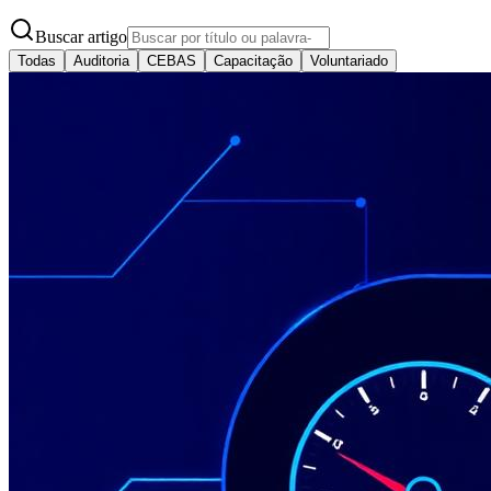
Buscar artigo
Todas
Auditoria
CEBAS
Capacitação
Voluntariado