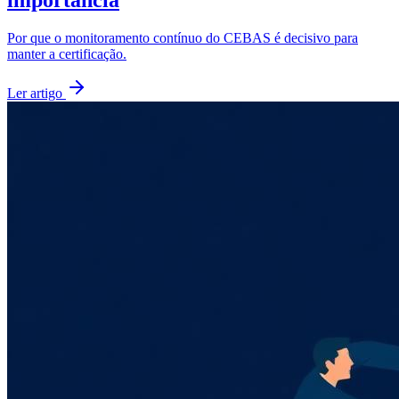
Por que o monitoramento contínuo do CEBAS é decisivo para
manter a certificação.
Ler artigo