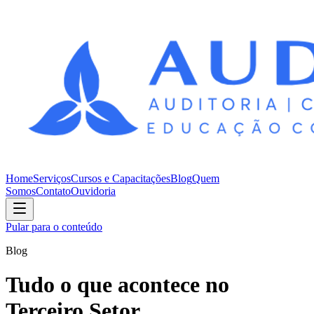
Home
Serviços
Cursos e Capacitações
Blog
Quem
Somos
Contato
Ouvidoria
Pular para o conteúdo
Blog
Tudo o que acontece no
Terceiro Setor