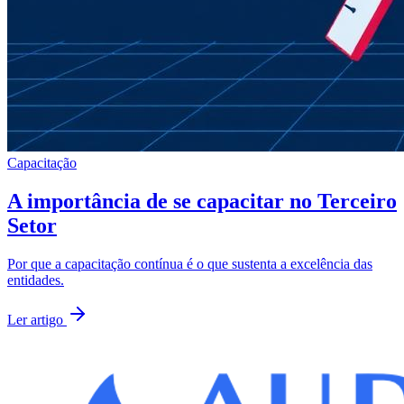
Capacitação
A importância de se capacitar no Terceiro
Setor
Por que a capacitação contínua é o que sustenta a excelência das
entidades.
Ler artigo