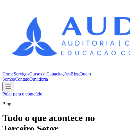
Home
Serviços
Cursos e Capacitações
Blog
Quem
Somos
Contato
Ouvidoria
Pular para o conteúdo
Blog
Tudo o que acontece no
Terceiro Setor