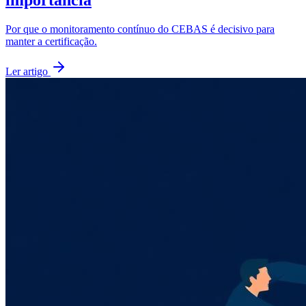
Por que o monitoramento contínuo do CEBAS é decisivo para
manter a certificação.
Ler artigo