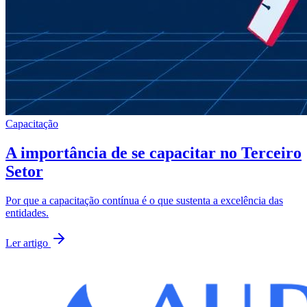
Capacitação
A importância de se capacitar no Terceiro
Setor
Por que a capacitação contínua é o que sustenta a excelência das
entidades.
Ler artigo